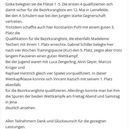
Giske belegten sie die Plätze 1 -5. Die ersten 4 qualifizierten sich
damit sicher für die Bezirksrangliste am 12. Mai in Leinefelde.
Bei den A Schülern war bei den Jungen starke Gegnerschaft
vertreten.
Trotzdem schaffte auch hier Konstantin Pohl mit einem guten 3.
Platz die
Qualifikation für die Bezirksrangliste, die ebenfalls Madeleine
Teichert mit ihrem 1. Platz erreichte. Gabriel Schiller belegte hier
nach vier Wochen Trainingspause (Kur) den 9. Platz, zeigte aber trotz
langem Pausieren einen guten Wettkampf.
Bei der Jugend waren mit Luca Zengerling, Alvin Geyer, Marcus
Krüger und
Raphael Hentrich gleich vier Spieler vorqualifiziert. In dieser
Wettkapfklasse konnte sich Vincent Kazuch mit seinem 1. Platz
ebenfalls
für die Bezirksrangliste qualifizieren. Allerdings konnte man bei ihm
die Spuren der beiden Wettkämpfe am Freitag Abend und Samstag
in Jena
deutlich ansehen.
Allen Teilnehmern Dank und Glückwunsch für die gezeigten
Leistungen.