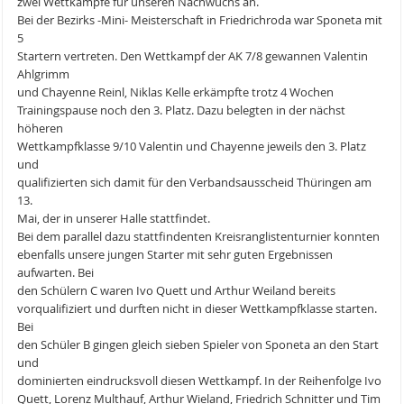
zwei Wettkämpfe für unseren Nachwuchs an.
Bei der Bezirks -Mini- Meisterschaft in Friedrichroda war Sponeta mit
5
Startern vertreten. Den Wettkampf der AK 7/8 gewannen Valentin
Ahlgrimm
und Chayenne Reinl, Niklas Kelle erkämpfte trotz 4 Wochen
Trainingspause noch den 3. Platz. Dazu belegten in der nächst
höheren
Wettkampfklasse 9/10 Valentin und Chayenne jeweils den 3. Platz
und
qualifizierten sich damit für den Verbandsausscheid Thüringen am
13.
Mai, der in unserer Halle stattfindet.
Bei dem parallel dazu stattfindenten Kreisranglistenturnier konnten
ebenfalls unsere jungen Starter mit sehr guten Ergebnissen
aufwarten. Bei
den Schülern C waren Ivo Quett und Arthur Weiland bereits
vorqualifiziert und durften nicht in dieser Wettkampfklasse starten.
Bei
den Schüler B gingen gleich sieben Spieler von Sponeta an den Start
und
dominierten eindrucksvoll diesen Wettkampf. In der Reihenfolge Ivo
Quett, Lorenz Multhauf, Arthur Wieland, Friedrich Schnitter und Tim