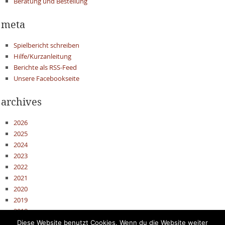
Beratung und Bestellung
meta
Spielbericht schreiben
Hilfe/Kurzanleitung
Berichte als RSS-Feed
Unsere Facebookseite
archives
2026
2025
2024
2023
2022
2021
2020
2019
2018
2017
Diese Website benutzt Cookies. Wenn du die Website weiter