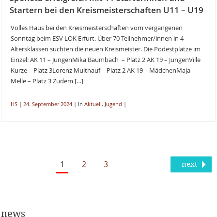
Startern bei den Kreismeisterschaften U11 – U19
Volles Haus bei den Kreismeisterschaften vom vergangenen
Sonntag beim ESV LOK Erfurt. Über 70 Teilnehmer/innen in 4
Altersklassen suchten die neuen Kreismeister. Die Podestplätze im
Einzel: AK 11 – JungenMika Baumbach – Platz 2 AK 19 – JungenVille
Kurze – Platz 3Lorenz Multhauf – Platz 2 AK 19 – MädchenMaja
Melle – Platz 3 Zudem […]
HS
|
24. September 2024
|
In
Aktuell
,
Jugend
|
1
2
3
next
news