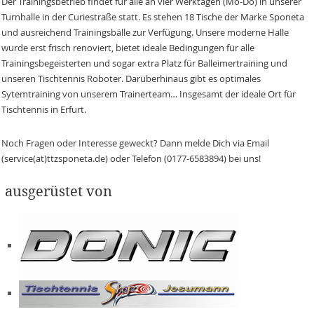
Der Trainingsbetrieb findet für alle an vier Werktagen (Mo-Do) in unserer
Turnhalle in der Curiestraße statt. Es stehen 18 Tische der Marke Sponeta
und ausreichend Trainingsbälle zur Verfügung. Unsere moderne Halle
wurde erst frisch renoviert, bietet ideale Bedingungen für alle
Trainingsbegeisterten und sogar extra Platz für Balleimertraining und
unseren Tischtennis Roboter. Darüberhinaus gibt es optimales
Sytemtraining von unserem Trainerteam… Insgesamt der ideale Ort für
Tischtennis in Erfurt.
Noch Fragen oder Interesse geweckt? Dann melde Dich via Email
(service(at)ttzsponeta.de) oder Telefon (0177-6583894) bei uns!
ausgerüstet von