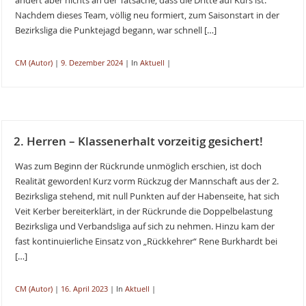
ändert aber nichts an der Tatsache, dass die Dritte auf Kurs ist.
Nachdem dieses Team, völlig neu formiert, zum Saisonstart in der
Bezirksliga die Punktejagd begann, war schnell […]
CM (Autor)
|
9. Dezember 2024
|
In
Aktuell
|
2. Herren – Klassenerhalt vorzeitig gesichert!
Was zum Beginn der Rückrunde unmöglich erschien, ist doch
Realität geworden! Kurz vorm Rückzug der Mannschaft aus der 2.
Bezirksliga stehend, mit null Punkten auf der Habenseite, hat sich
Veit Kerber bereiterklärt, in der Rückrunde die Doppelbelastung
Bezirksliga und Verbandsliga auf sich zu nehmen. Hinzu kam der
fast kontinuierliche Einsatz von „Rückkehrer“ Rene Burkhardt bei
[…]
CM (Autor)
|
16. April 2023
|
In
Aktuell
|