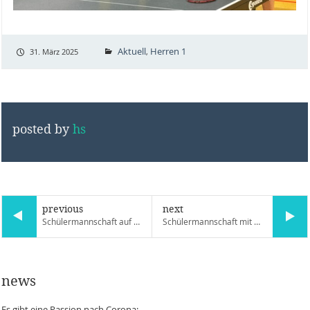
Aktuell
Herren 1
31. März 2025
,
posted by
hs
previous
next
Schülermannschaft auf Medaillenkurs
Schülermannschaft mit Meistertitel im Kreis Erfurt/Weimar
news
Es gibt eine Passion nach Corona: