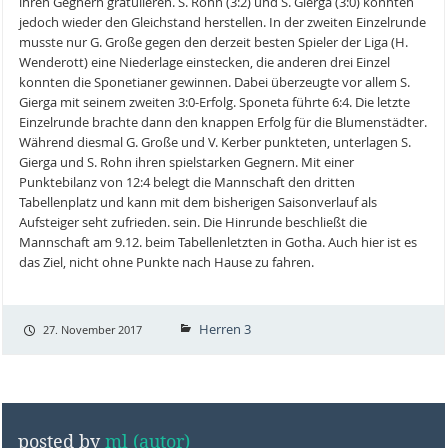
ihren Gegnern gratulieren. S. Rohn (3:2) und S. Gierga (3:0) konnten
jedoch wieder den Gleichstand herstellen. In der zweiten Einzelrunde
musste nur G. Große gegen den derzeit besten Spieler der Liga (H.
Wenderott) eine Niederlage einstecken, die anderen drei Einzel
konnten die Sponetianer gewinnen. Dabei überzeugte vor allem S.
Gierga mit seinem zweiten 3:0-Erfolg. Sponeta führte 6:4. Die letzte
Einzelrunde brachte dann den knappen Erfolg für die Blumenstädter.
Während diesmal G. Große und V. Kerber punkteten, unterlagen S.
Gierga und S. Rohn ihren spielstarken Gegnern. Mit einer
Punktebilanz von 12:4 belegt die Mannschaft den dritten
Tabellenplatz und kann mit dem bisherigen Saisonverlauf als
Aufsteiger seht zufrieden. sein. Die Hinrunde beschließt die
Mannschaft am 9.12. beim Tabellenletzten in Gotha. Auch hier ist es
das Ziel, nicht ohne Punkte nach Hause zu fahren.
Herren 3
27. November 2017
posted by
ml (autor)