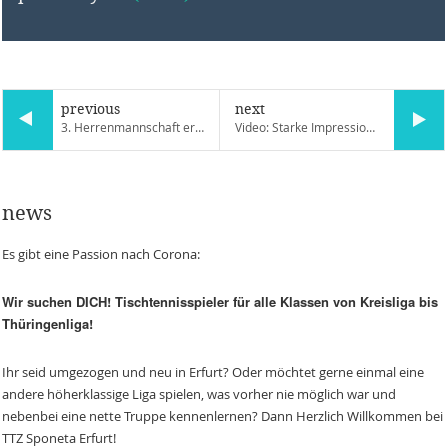
previous
next
3. Herrenmannschaft erobert 3. Tabellenplatz
Video: Starke Impressionen vom Doppelsieg
news
Es gibt eine Passion nach Corona:
Wir suchen DICH! Tischtennisspieler für alle Klassen von Kreisliga bis
Thüringenliga!
Ihr seid umgezogen und neu in Erfurt? Oder möchtet gerne einmal eine
andere höherklassige Liga spielen, was vorher nie möglich war und
nebenbei eine nette Truppe kennenlernen? Dann Herzlich Willkommen bei
TTZ Sponeta Erfurt!