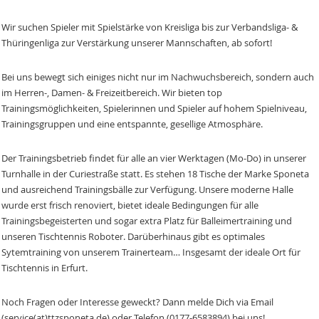
Wir suchen Spieler mit Spielstärke von Kreisliga bis zur Verbandsliga- &
Thüringenliga zur Verstärkung unserer Mannschaften, ab sofort!
Bei uns bewegt sich einiges nicht nur im Nachwuchsbereich, sondern auch
im Herren-, Damen- & Freizeitbereich. Wir bieten top
Trainingsmöglichkeiten, Spielerinnen und Spieler auf hohem Spielniveau,
Trainingsgruppen und eine entspannte, gesellige Atmosphäre.
Der Trainingsbetrieb findet für alle an vier Werktagen (Mo-Do) in unserer
Turnhalle in der Curiestraße statt. Es stehen 18 Tische der Marke Sponeta
und ausreichend Trainingsbälle zur Verfügung. Unsere moderne Halle
wurde erst frisch renoviert, bietet ideale Bedingungen für alle
Trainingsbegeisterten und sogar extra Platz für Balleimertraining und
unseren Tischtennis Roboter. Darüberhinaus gibt es optimales
Sytemtraining von unserem Trainerteam… Insgesamt der ideale Ort für
Tischtennis in Erfurt.
Noch Fragen oder Interesse geweckt? Dann melde Dich via Email
(service(at)ttzsponeta.de) oder Telefon (0177-6583894) bei uns!