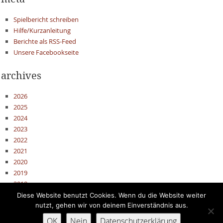
Spielbericht schreiben
Hilfe/Kurzanleitung
Berichte als RSS-Feed
Unsere Facebookseite
archives
2026
2025
2024
2023
2022
2021
2020
2019
2018
2017
Diese Website benutzt Cookies. Wenn du die Website weiter
nutzt, gehen wir von deinem Einverständnis aus.
OK
Nein
Datenschutzerklärung