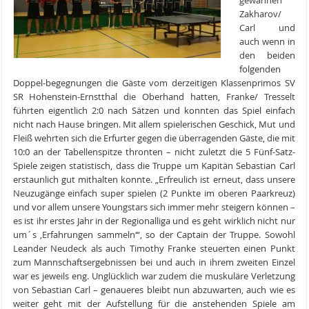
gewannen
Zakharov/
Carl und
auch wenn in
den beiden
folgenden
Doppel-begegnungen die Gäste vom derzeitigen Klassenprimos SV
SR Hohenstein-Ernstthal die Oberhand hatten, Franke/ Tresselt
führten eigentlich 2:0 nach Sätzen und konnten das Spiel einfach
nicht nach Hause bringen. Mit allem spielerischen Geschick, Mut und
Fleiß wehrten sich die Erfurter gegen die überragenden Gäste, die mit
10:0 an der Tabellenspitze thronten – nicht zuletzt die 5 Fünf-Satz-
Spiele zeigen statistisch, dass die Truppe um Kapitän Sebastian Carl
erstaunlich gut mithalten konnte. „Erfreulich ist erneut, dass unsere
Neuzugänge einfach super spielen (2 Punkte im oberen Paarkreuz)
und vor allem unsere Youngstars sich immer mehr steigern können –
es ist ihr erstes Jahr in der Regionalliga und es geht wirklich nicht nur
um´s ‚Erfahrungen sammeln‘“, so der Captain der Truppe. Sowohl
Leander Neudeck als auch Timothy Franke steuerten einen Punkt
zum Mannschaftsergebnissen bei und auch in ihrem zweiten Einzel
war es jeweils eng. Unglücklich war zudem die muskuläre Verletzung
von Sebastian Carl – genaueres bleibt nun abzuwarten, auch wie es
weiter geht mit der Aufstellung für die anstehenden Spiele am