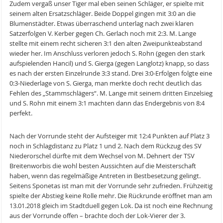
Zudem vergaß unser Tiger mal eben seinen Schläger, er spielte mit
seinem alten Ersatzschläger. Beide Doppel gingen mit 3:0 an die
Blumenstädter. Etwas überraschend unterlag nach zwei klaren
Satzerfolgen V. Kerber gegen Ch. Gerlach noch mit 2:3. M. Lange
stellte mit einem recht sicheren 3:1 den alten Zweipunkteabstand
wieder her. Im Anschluss verloren jedoch S. Rohn (gegen den stark
aufspielenden Hancil) und S. Gierga (gegen Langlotz) knapp, so dass
es nach der ersten Einzelrunde 3:3 stand. Drei 3:0-Erfolgen folgte eine
0:3-Niederlage von S. Gierga, man merkte doch recht deutlich das
Fehlen des „Stammschlägers“. M. Lange mit seinem dritten Einzelsieg
und S. Rohn mit einem 3:1 machten dann das Endergebnis von 8:4
perfekt.
Nach der Vorrunde steht der Aufsteiger mit 12:4 Punkten auf Platz 3
noch in Schlagdistanz zu Platz 1 und 2. Nach dem Rückzug des SV
Niederorschel dürfte mit dem Wechsel von M. Dehnert der TSV
Breitenworbis die wohl besten Aussichten auf die Meisterschaft
haben, wenn das regelmäßige Antreten in Bestbesetzung gelingt.
Seitens Sponetas ist man mit der Vorrunde sehr zufrieden. Frühzeitig
spielte der Abstieg keine Rolle mehr. Die Rückrunde eröffnet man am
13.01.2018 gleich im Stadtduell gegen Lok. Da ist noch eine Rechnung
aus der Vorrunde offen – brachte doch der Lok-Vierer der 3.