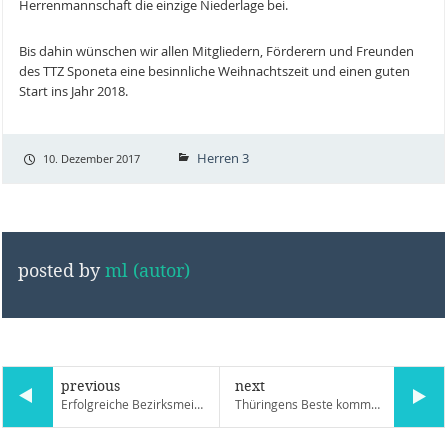
Herrenmannschaft die einzige Niederlage bei.
Bis dahin wünschen wir allen Mitgliedern, Förderern und Freunden
des TTZ Sponeta eine besinnliche Weihnachtszeit und einen guten
Start ins Jahr 2018.
Herren 3
10. Dezember 2017
posted by
ml (autor)
previous
next
Erfolgreiche Bezirksmeisterschaften für Sponeta–Nachwuchs
Thüringens Beste kommt von Sponeta!